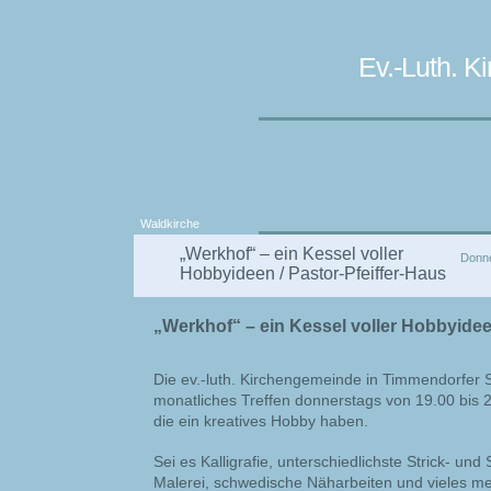
Ev.-Luth. 
Waldkirche
„Werkhof“ – ein Kessel voller
Donne
Hobbyideen / Pastor-Pfeiffer-Haus
„Werkhof“ – ein Kessel voller Hobbyideen
Die ev.-luth. Kirchengemeinde in Timmendorfer S
monatliches Treffen donnerstags von 19.00 bis 
die ein kreatives Hobby haben.
Sei es Kalligrafie, unterschiedlichste Strick- und 
Malerei, schwedische Näharbeiten und vieles me