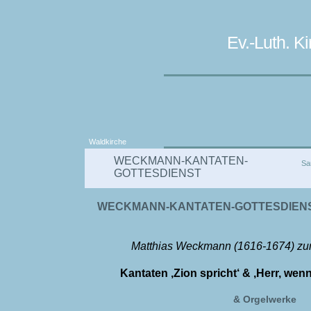
Ev.-Luth. 
Waldkirche
WECKMANN-KANTATEN-
Sa
GOTTESDIENST
WECKMANN-KANTATEN-GOTTESDIEN
Matthias Weckmann (1616-1674) zu
Kantaten ‚Zion spricht‘ & ‚Herr, wen
& Orgelwerke