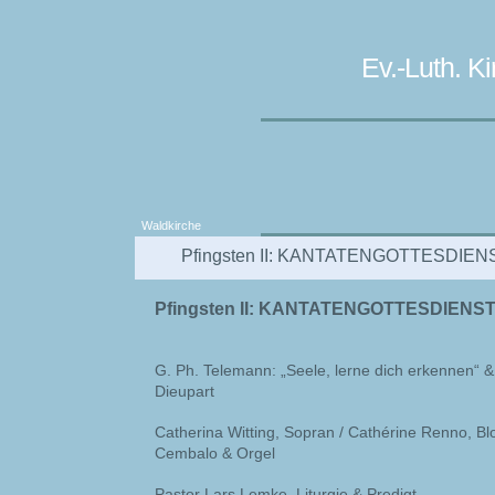
Ev.-Luth. 
Waldkirche
Pfingsten II: KANTATENGOTTESDIEN
Pfingsten II: KANTATENGOTTESDIENS
G. Ph. Telemann: „Seele, lerne dich erkennen“ 
Dieupart
Catherina Witting, Sopran / Cathérine Renno, Blo
Cembalo & Orgel
Pastor Lars Lemke, Liturgie & Predigt