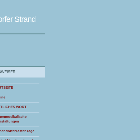
rfer Strand
WEISER
RTSEITE
ine
STLICHES WORT
henmusikalische
nstaltungen
endorferTastenTage