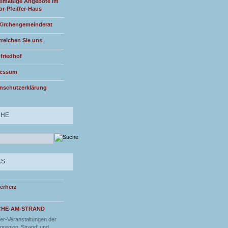
lmäßige Angebote im
or-Pfeiffer-Haus
Kirchengemeinderat
rreichen Sie uns
friedhof
ressum
nschutzerklärung
CHE
KS
erherz
CHE-AM-STRAND
r-Veranstaltungen der
nregion ‚Strand‘ und