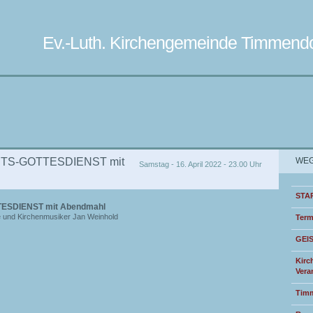
Ev.-Luth. Kirchengemeinde Timmendo
S-GOTTESDIENST mit
WEG
Samstag - 16. April 2022 - 23.00 Uhr
STA
SDIENST mit Abendmahl
e und Kirchenmusiker Jan Weinhold
Term
GEI
Kirc
Vera
Timm