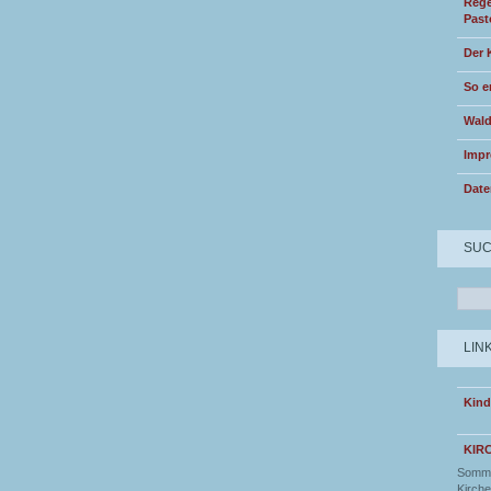
Rege
Past
Der 
So e
Wald
Imp
Date
SU
LIN
Kind
KIR
Somme
Kirche