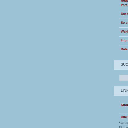
Rege
Past
Der 
So e
Wald
Imp
Date
SU
LIN
Kind
KIR
Somme
Kirche