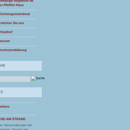
lmäßige Angebote im
or-Pfeiffer-Haus
Kirchengemeinderat
rreichen Sie uns
friedhof
ressum
nschutzerklärung
CHE
KS
erherz
CHE-AM-STRAND
r-Veranstaltungen der
nregion ‚Strand‘ und