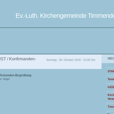
Ev.-Luth. Kirchengemeinde Timmendo
T / Konfirmanden-
WEG
Sonntag - 30. Oktober 2016 - 10.00 Uhr
STA
firmanden-Begrüßung
or Vogel
Term
GEI
Kirc
Vera
Timm