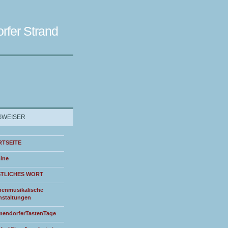
rfer Strand
WEISER
RTSEITE
ine
STLICHES WORT
henmusikalische
nstaltungen
endorferTastenTage