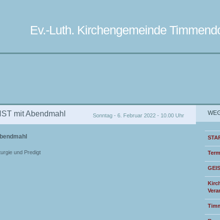
Ev.-Luth. Kirchengemeinde Timmendo
T mit Abendmahl
WEG
Sonntag - 6. Februar 2022 - 10.00 Uhr
bendmahl
STA
turgie und Predigt
Term
GEI
Kirc
Vera
Timm