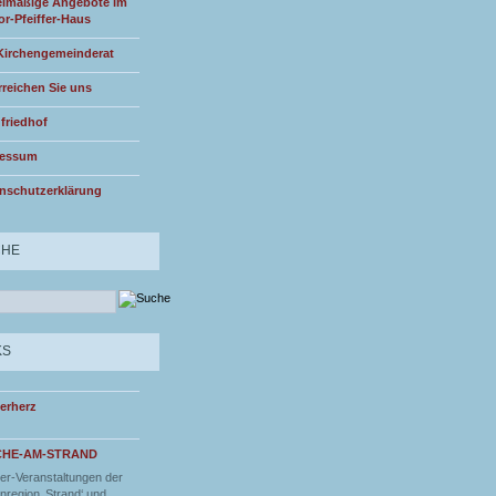
lmäßige Angebote im
or-Pfeiffer-Haus
Kirchengemeinderat
rreichen Sie uns
friedhof
ressum
nschutzerklärung
CHE
KS
erherz
CHE-AM-STRAND
r-Veranstaltungen der
nregion ‚Strand‘ und