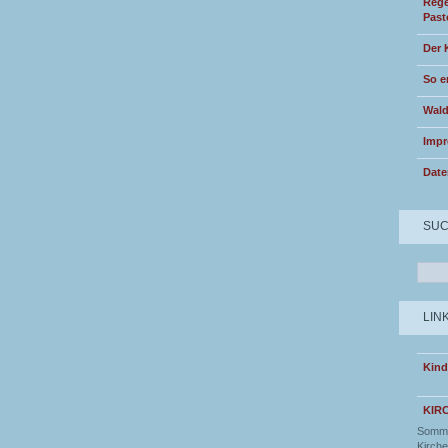
Rege
Past
Der 
So e
Wald
Imp
Date
SU
LIN
Kind
KIR
Somme
Kirche