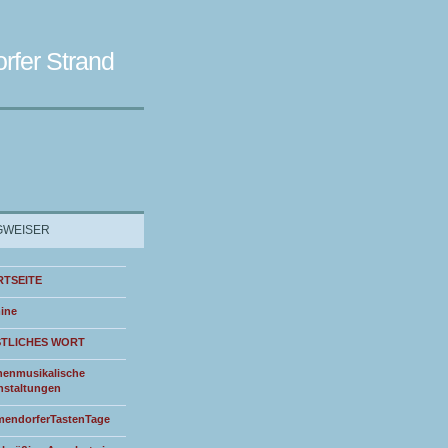
rfer Strand
WEISER
RTSEITE
ine
STLICHES WORT
henmusikalische
nstaltungen
endorferTastenTage