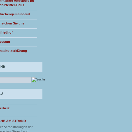
lmäßige Angebote im
or-Pfeiffer-Haus
Kirchengemeinderat
rreichen Sie uns
friedhof
ressum
nschutzerklärung
CHE
KS
erherz
CHE-AM-STRAND
r-Veranstaltungen der
nregion ‚Strand‘ und