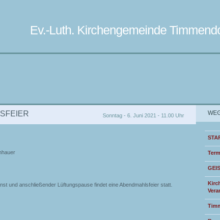
Ev.-Luth. Kirchengemeinde Timmendo
SFEIER
WEG
Sonntag - 6. Juni 2021 - 11.00 Uhr
STA
nhauer
Term
GEI
Kirc
st und anschließender Lüftungspause findet eine Abendmahlsfeier statt.
Vera
Timm