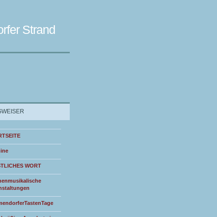
rfer Strand
WEISER
RTSEITE
ine
STLICHES WORT
henmusikalische
nstaltungen
endorferTastenTage