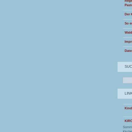
Rege
Past
Der 
So e
Wald
Imp
Date
SU
LIN
Kind
KIR
Somme
Kirche