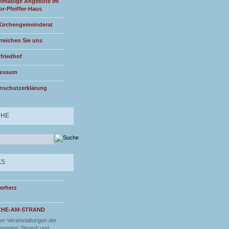
lmäßige Angebote im
or-Pfeiffer-Haus
Kirchengemeinderat
rreichen Sie uns
friedhof
ressum
nschutzerklärung
CHE
KS
erherz
CHE-AM-STRAND
r-Veranstaltungen der
nregion ‚Strand‘ und