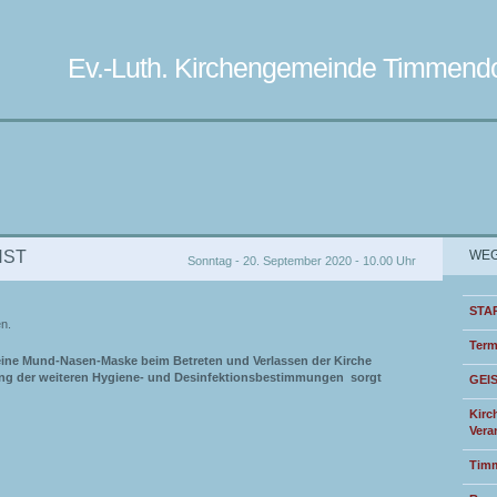
Ev.-Luth. Kirchengemeinde Timmendo
NST
WEG
Sonntag - 20. September 2020 - 10.00 Uhr
STA
n.
Term
ine Mund-Nasen-Maske beim Betreten und Verlassen der Kirche
ung der weiteren Hygiene- und Desinfektionsbestimmungen sorgt
GEI
Kirc
Vera
Timm