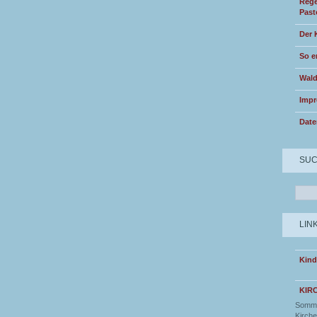
Rege
Past
Der 
So e
Wald
Imp
Date
SU
LIN
Kind
KIR
Somme
Kirche