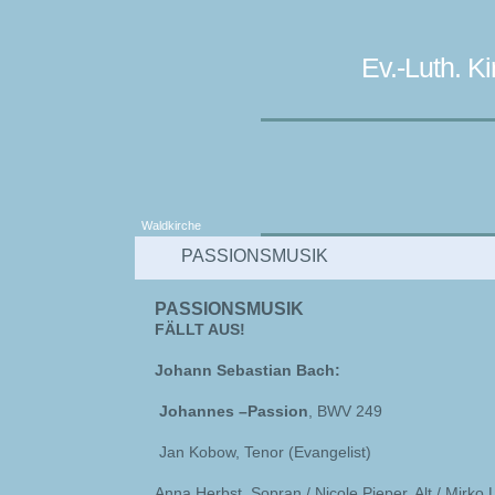
Ev.-Luth. 
Waldkirche
PASSIONSMUSIK
PASSIONSMUSIK
FÄLLT AUS!
Johann Sebastian Bach:
Johannes –Passion
, BWV 249
Jan Kobow, Tenor (Evangelist)
Anna Herbst, Sopran / Nicole Pieper, Alt / Mirko 