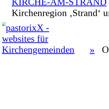
KIRCHE-AM-STRAND
Kirchenregion ‚Strand‘ u
»
O