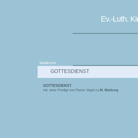
Ev.-Luth. 
Waldkirche
GOTTESDIENST
GOTTESDIENST
mit einer Predigt von Pastor Vogel zu
M. Warburg