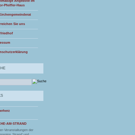
lmäßige Angebote im
or-Pfeiffer-Haus
Kirchengemeinderat
rreichen Sie uns
friedhof
ressum
nschutzerklärung
CHE
KS
erherz
CHE-AM-STRAND
r-Veranstaltungen der
nregion ‚Strand‘ und