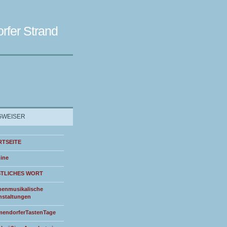
rfer Strand
WEISER
RTSEITE
ine
STLICHES WORT
henmusikalische
nstaltungen
endorferTastenTage