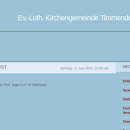
Ev.-Luth. Kirchengemeinde Timmendo
NST
WEG
Sonntag - 2. Juni 2019 - 10.00 Uhr
STA
or Prof. Vogel zu F. W. Steinmeier
Term
GEI
Kirc
Vera
Timm