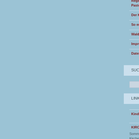
Rege
Past
Der 
So e
Wald
Imp
Date
SU
LIN
Kind
KIR
Somme
Kirche