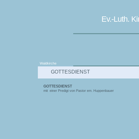
Ev.-Luth. 
Waldkirche
GOTTESDIENST
GOTTESDIENST
mit einer Predigt von Pastor em. Huppenbauer