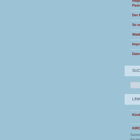
Rege
Past
Der 
So e
Wald
Imp
Date
SU
LIN
Kind
KIR
Somme
Kirche