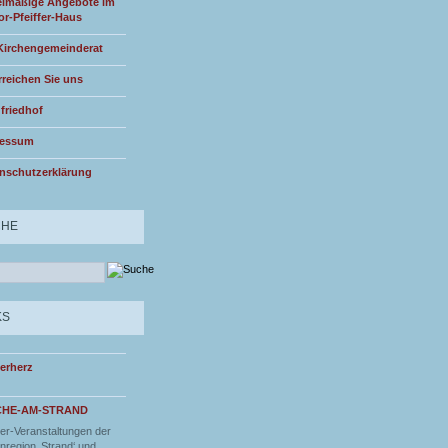
lmäßige Angebote im
or-Pfeiffer-Haus
Kirchengemeinderat
rreichen Sie uns
friedhof
ressum
nschutzerklärung
CHE
KS
erherz
CHE-AM-STRAND
r-Veranstaltungen der
nregion ‚Strand‘ und