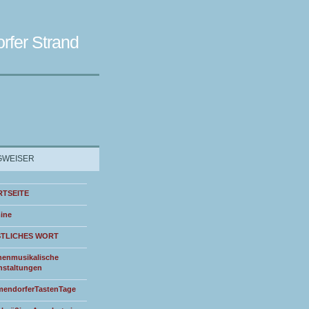
rfer Strand
WEISER
RTSEITE
ine
STLICHES WORT
henmusikalische
nstaltungen
endorferTastenTage