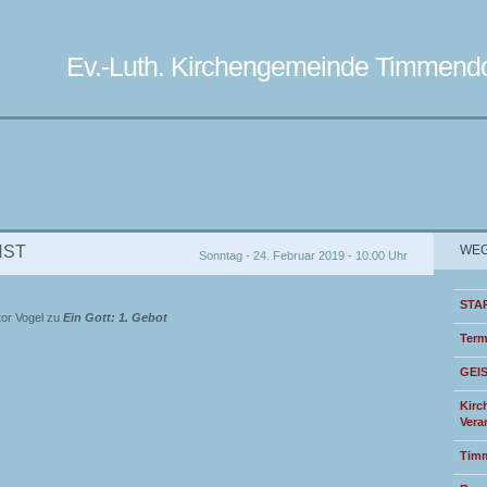
Ev.-Luth. Kirchengemeinde Timmendo
NST
WEG
Sonntag - 24. Februar 2019 - 10.00 Uhr
STA
tor Vogel zu
Ein Gott: 1. Gebot
Term
GEI
Kirc
Vera
Timm