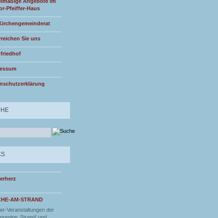
lmäßige Angebote im
or-Pfeiffer-Haus
Kirchengemeinderat
rreichen Sie uns
friedhof
ressum
nschutzerklärung
CHE
KS
erherz
CHE-AM-STRAND
r-Veranstaltungen der
nregion ‚Strand‘ und