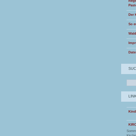
Rege
Past
Der 
So e
Wald
Imp
Date
SU
LIN
Kind
KIR
Somme
Kirche