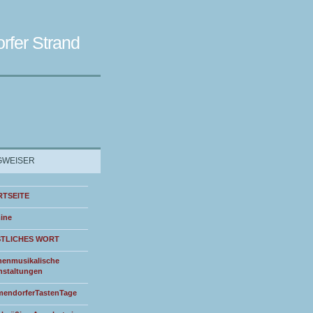
rfer Strand
WEISER
RTSEITE
ine
STLICHES WORT
henmusikalische
nstaltungen
endorferTastenTage