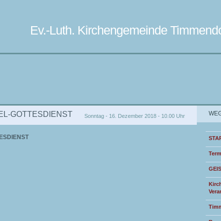
Ev.-Luth. Kirchengemeinde Timmendo
EL-GOTTESDIENST
WEG
Sonntag - 16. Dezember 2018 - 10.00 Uhr
ESDIENST
STA
Term
GEI
Kirc
Vera
Timm