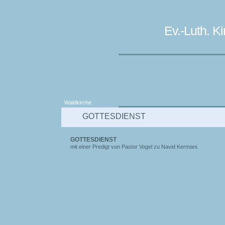
Ev.-Luth. 
Waldkirche
GOTTESDIENST
GOTTESDIENST
mit einer Predigt von Pastor Vogel zu Navid Kermani.