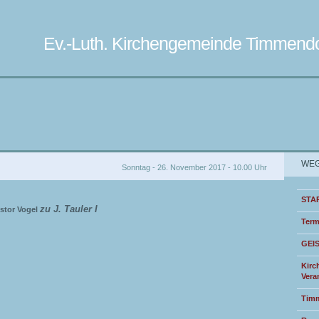
Ev.-Luth. Kirchengemeinde Timmendo
WEG
Sonntag - 26. November 2017 - 10.00 Uhr
STA
zu J. Tauler I
astor Vogel
Term
GEI
Kirc
Vera
Timm