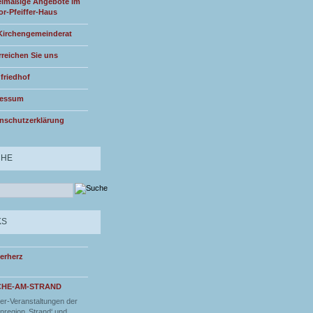
lmäßige Angebote im
or-Pfeiffer-Haus
Kirchengemeinderat
rreichen Sie uns
friedhof
ressum
nschutzerklärung
CHE
KS
erherz
CHE-AM-STRAND
r-Veranstaltungen der
nregion ‚Strand‘ und