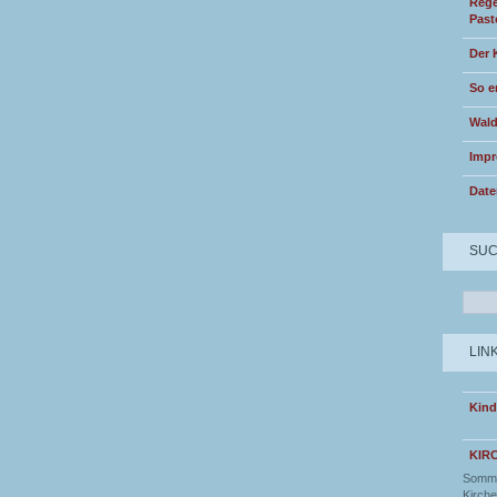
Rege
Past
Der 
So e
Wald
Imp
Date
SU
LIN
Kind
KIR
Somme
Kirche