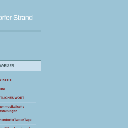
rfer Strand
WEISER
RTSEITE
ine
STLICHES WORT
henmusikalische
nstaltungen
endorferTastenTage