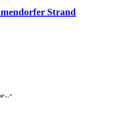
mmendorfer Strand
üst‘…“