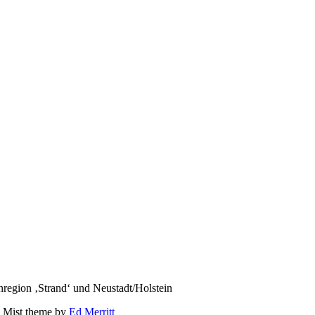
region ‚Strand‘ und Neustadt/Holstein
 Mist theme by
Ed Merritt