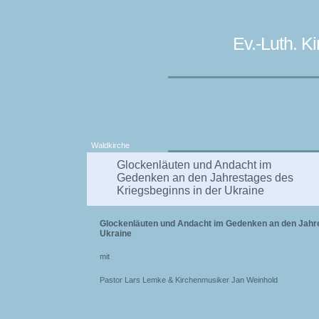
Ev.-Luth. 
Waldkirche
Glockenläuten und Andacht im
Gedenken an den Jahrestages des
Kriegsbeginns in der Ukraine
Glockenläuten und Andacht im Gedenken an den Jahre
Ukraine
mit
Pastor Lars Lemke & Kirchenmusiker Jan Weinhold