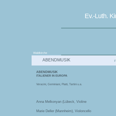
Ev.-Luth. 
Waldkirche
ABENDMUSIK
F
ABENDMUSIK
ITALIENER IN EUROPA
Veracini, Geminiani, Platti, Tartini u.a.
Anna Melkonyan (Lübeck, Violine
Marie Deller (Mannheim), Violoncello