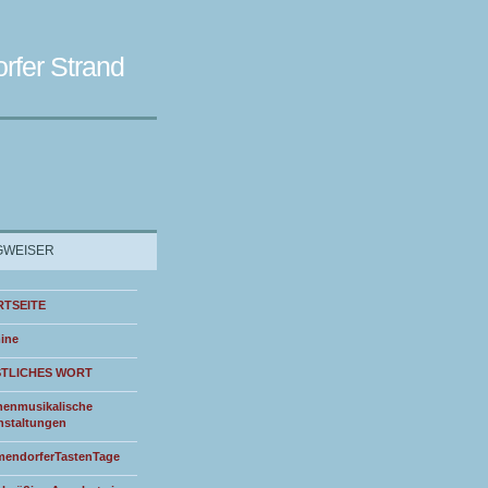
rfer Strand
WEISER
RTSEITE
ine
STLICHES WORT
henmusikalische
nstaltungen
endorferTastenTage