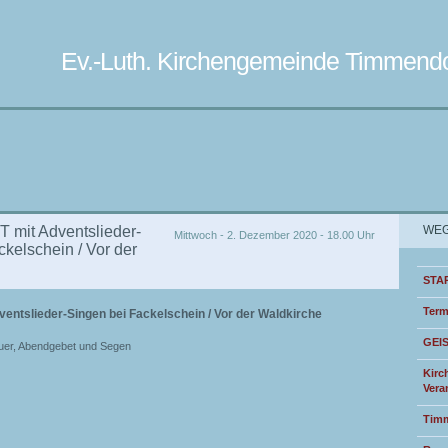
Ev.-Luth. Kirchengemeinde Timmendo
it Adventslieder-
WEG
Mittwoch - 2. Dezember 2020 - 18.00 Uhr
kelschein / Vor der
STA
Term
tslieder-Singen bei Fackelschein / Vor der Waldkirche
GEI
uer, Abendgebet und Segen
Kirc
Vera
Timm