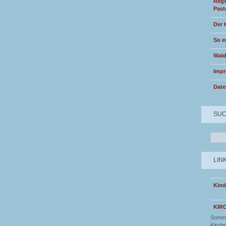
Rege
Past
Der 
So e
Wald
Imp
Date
SU
LIN
Kind
KIR
Somme
Kirche