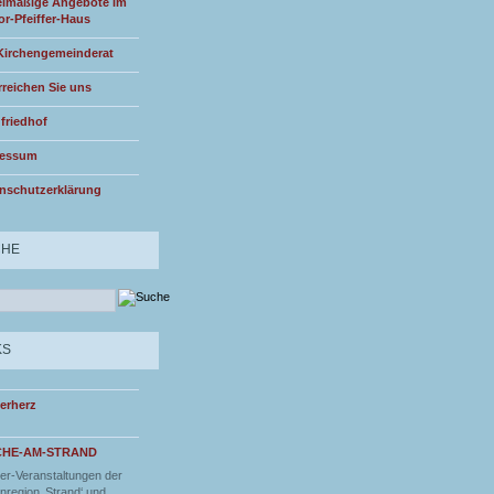
lmäßige Angebote im
or-Pfeiffer-Haus
Kirchengemeinderat
rreichen Sie uns
friedhof
ressum
nschutzerklärung
CHE
KS
erherz
CHE-AM-STRAND
r-Veranstaltungen der
nregion ‚Strand‘ und