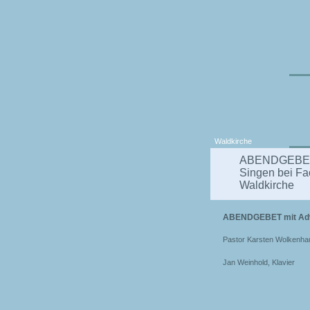
Waldkirche
ABENDGEBET m
Singen bei Fac
Waldkirche
ABENDGEBET mit Adven
Pastor Karsten Wolkenha
Jan Weinhold, Klavier