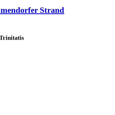
mmendorfer Strand
rinitatis