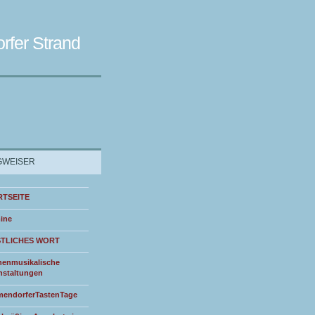
rfer Strand
WEISER
RTSEITE
ine
STLICHES WORT
henmusikalische
nstaltungen
endorferTastenTage