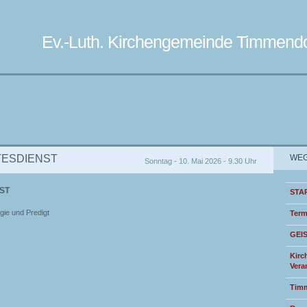
Ev.-Luth. Kirchengemeinde Timmendo
TTESDIENST
WEG
Sonntag - 10. Mai 2026 - 9.30 Uhr
ST
STA
gie und Predigt
Term
GEI
Kirc
Vera
Timm