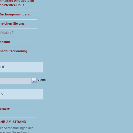
lmäßige Angebote im
or-Pfeiffer-Haus
Kirchengemeinderat
rreichen Sie uns
friedhof
ressum
nschutzerklärung
CHE
KS
erherz
CHE-AM-STRAND
r-Veranstaltungen der
nregion ‚Strand‘ und