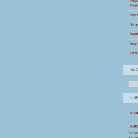
Rege
Past
Der 
So e
Wald
Imp
Date
SU
LIN
Kind
KIR
Somme
Kirche